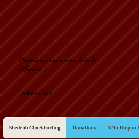
Inscrivez-vous à notre liste de
diffusion
Shedrub Choekhorling
Donations
Yélo Rinpotc