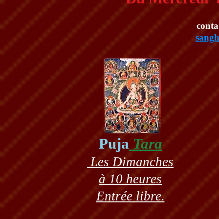
​cont
​sang
​Puja
Tara
Les Dimanches
à 10 heures
Entrée libre.